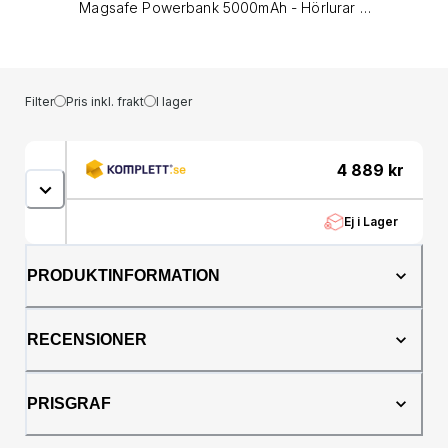
Magsafe Powerbank 5000mAh - Hörlurar &
tillbehör Hörlurar
Filter
Pris inkl. frakt
I lager
4 889
kr
Ej i Lager
PRODUKTINFORMATION
RECENSIONER
PRISGRAF